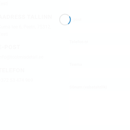
Eesti
AADRESS TALLINN
E-post
Kuma tee 6, Peetri, 75312,
Eesti
Telefon nr
E-POST
info@tootmisdetail.ee
Teema
TELEFON
+372 53 474 969
Sõnum (vabatahtlik)