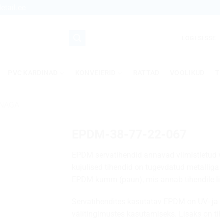
etail.ee
LOGI SISSE
PVC KARDINAD
KONVEIERID
RATTAD
VOOLIKUD
T
UNAGA
EPDM-38-77-22-067
EPDM servatihendid annavad viimistletud v
kujulised tihendid on tugevdatud metalliga
EPDM kumm (paun), mis annab tihendile li
Servatihendites kasutatav EPDM on UV- ja 
välitingimustes kasutamiseks. Lisaks on ti