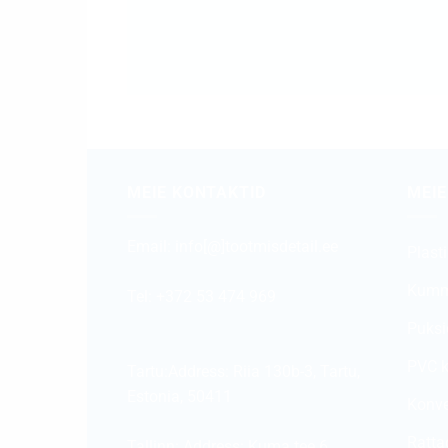
MEIE KONTAKTID
MEIE
Email:
info[@]tootmisdetail.ee
Plast
Kumm
Tel: +372 53 474 969
Puksi
PVC k
Tartu:Address:
Riia 130b-3, Tartu,
Estonia, 50411
Konve
Ratta
Tallinn: Address:
Kuma tee 6,