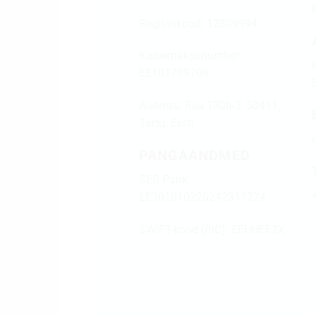
Registrikood: 12809994
Käibemaksunumber:
EE101789709
Aadress:
Riia 130b-3, 50411,
Tartu, Eesti
PANGAANDMED
SEB Pank:
EE301010220242317224
SWIFT-kood (BIC): EEUHEE2X