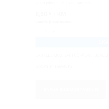
vastu pikaajalisele kasutamisele.
8,58
€
+ KM
Saadaval järeltellimusena
EPDM-38-77-22-067 kogus
LISA
LAOTELLIMUS: 2-4 TÖÖPÄEVA | JÄREL
Soovite erilahendust?
SAADA KÜSIMUS/PÄRING