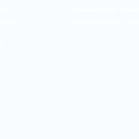
kud
Polüuretaan / PUR – Projekti
d tööd
Polüatsetaal / POM-C – Proje
kt