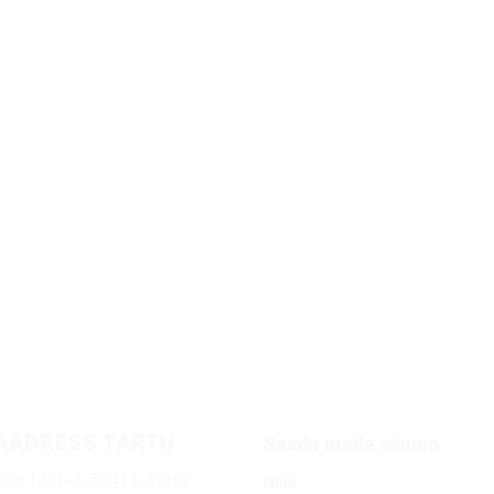
AADRESS TARTU
Saada meile sõnum
Riia 130b-3, 50411, Tartu,
Nimi