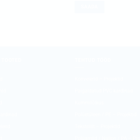
 TOOTED
TEHTUD TÖÖD
id
Konveierid – Projektid
id
Paigaldatud PVC kardinad
d
Kummilõikus
ardinad
Polüetüleen / PE – Projektid
ierid
Tekstoliit – Projektid
d
Polüamiid / Nailon / PA – Pro