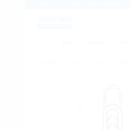
Skip
Tel:
+372 53 474 969
E-post:
info@tootmisd
to
content
Otsi:
PLASTID
KUMMID
PUKSID
ESILEHT
/
TIHENDID
/
SERVATIHEND PA