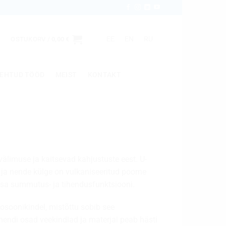
EE
EN
RU
OSTUKORV /
0,00
€
EHTUD TÖÖD
MEIST
KONTAKT
älimuse ja kaitsevad kahjustuste eest. U-
 ja nende külge on vulkaniseeritud poorne
sa summutus- ja tihendusfunktsiooni.
osoonikindel, mistõttu sobib see
hendi osad veekindlad ja materjal peab hästi