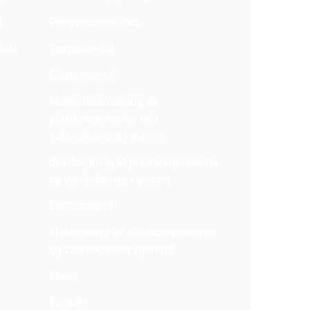
d
Privaatsuspoliitika
ktid
Termoplastid
Elastomeerid
Maskinbearbetning av
plastkomponenter och
vattenskärning i gummi
Bearbejdning af plastkomponenter
og vandskæring i gummi
Elastomeerid
Maskinering av plastkomponenter
og vannskjæring i gummi
Meist
Kontakt