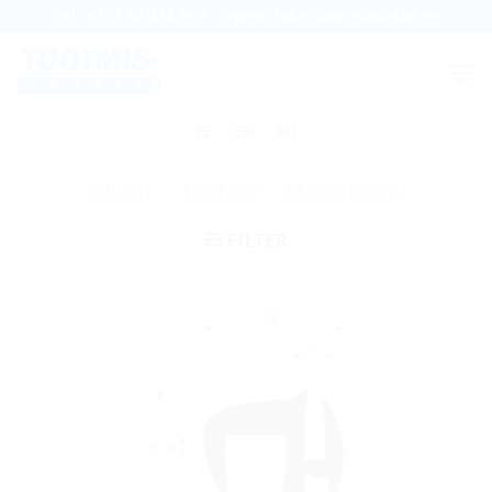
Skip
Tel:
+372 53 474 969
E-post:
info@tootmisdetail.ee
to
content
EE
EN
RU
ESILEHT
/
TIHENDID
/
KLAASITIHEND
FILTER