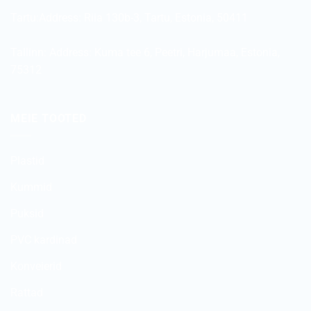
Tartu:Address:
Riia 130b-3, Tartu, Estonia, 50411
Tallinn: Address:
Kuma tee 6, Peetri, Harjumaa, Estonia,
75312
MEIE TOOTED
Plastid
Kummid
Puksid
PVC kardinad
Konveierid
Rattad