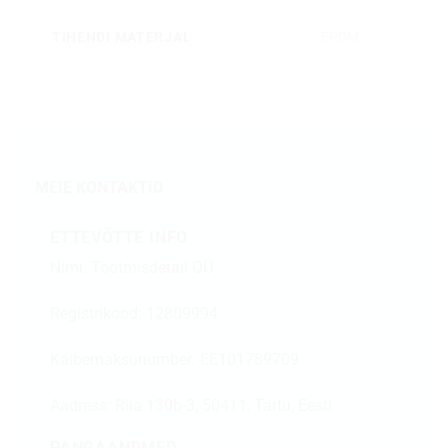
TIHENDI MATERJAL
EPDM
MEIE KONTAKTID
ETTEVÕTTE INFO
Nimi: Tootmisdetail OÜ
Registrikood: 12809994
Käibemaksunumber: EE101789709
Aadress:
Riia 130b-3, 50411, Tartu, Eesti
PANGAANDMED