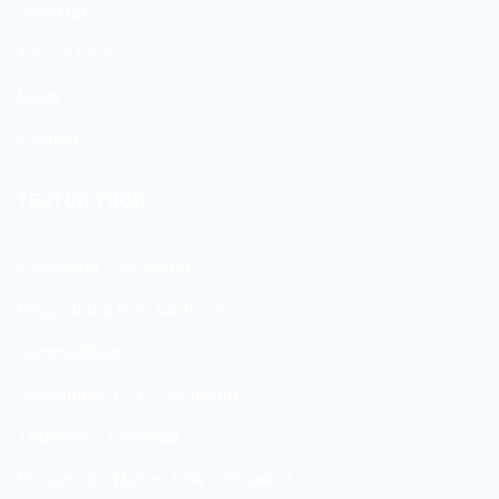
Voolikud
Tehtud tööd
Meist
Kontakt
TEHTUD TÖÖD
Konveierid – Projektid
Paigaldatud PVC kardinad
Kummilõikus
Polüetüleen / PE – Projektid
Tekstoliit – Projektid
Polüamiid / Nailon / PA – Projektid