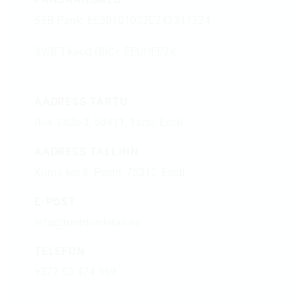
SEB Pank: EE301010220242317224
SWIFT-kood (BIC): EEUHEE2X
AADRESS TARTU
Riia 130b-3, 50411, Tartu, Eesti
AADRESS TALLINN
Kuma tee 6, Peetri, 75312, Eesti
E-POST
info@tootmisdetail.ee
TELEFON
+372 53 474 969