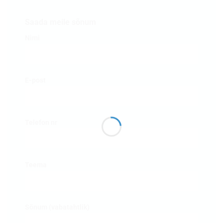
Saada meile sõnum
Nimi
E-post
Telefon nr
Teema
Sõnum (vabatahtlik)