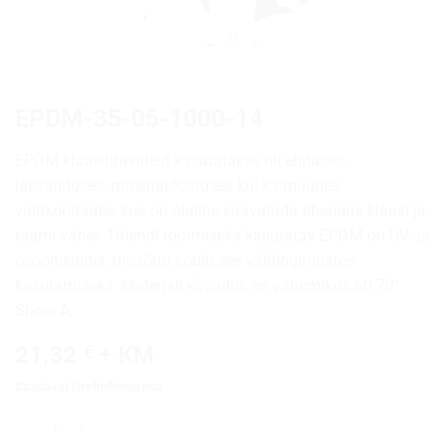
EPDM-35-05-1000-14
EPDM klaasitihendeid kasutatakse nii ehituses,
laevanduses, masinatööstuses kui ka muudes
valdkondades, kus on oluline saavutada tihendus klaasi ja
raami vahel. Tihendi tootmiseks kasutatav EPDM on UV- ja
osoonikindel, mistõttu sobib see välitingimustes
kasutamiseks. Materjali kõvadus on vahemikus 60-70°
Shore A.
21,32
€
+ KM
Saadaval järeltellimusena
EPDM-35-05-1000-14 kogus