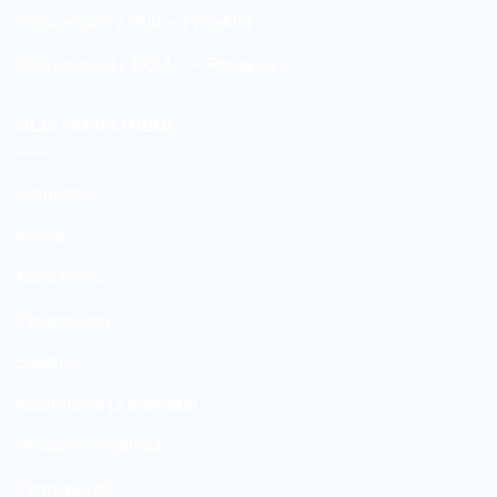
Polüuretaan / PUR – Projektid
Polüatsetaal / POM-C – Projektid
OLULISED LINGID
Ostukorv
Kassa
Minu konto
Tingimused
Esileht
Küsimused ja päringud
Privaatsuspoliitika
Termoplastid